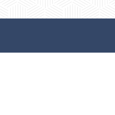
Av. Cristóbal Colón 62 Centro, Ciudad
Guzmán, Jalisco. C.P. 49000
Conmutador:
(+52) 341 575 2500