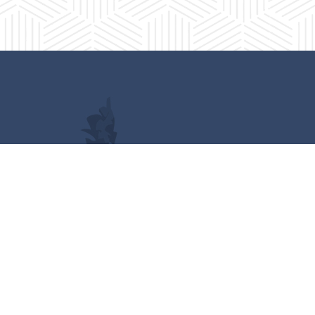
Enlaces de interes
Mapa del sitio
Tramites y Servicios
Contacto
Buzón
Aviso de Confidencialidad
Gubernamental