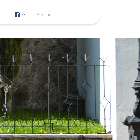
Cuenta Oficial
Construcción de Comunidad
Servicios Públicos
Instituto de la Mujer
Tránsito y Vialidad
Gestión de la Ciudad
Youtube