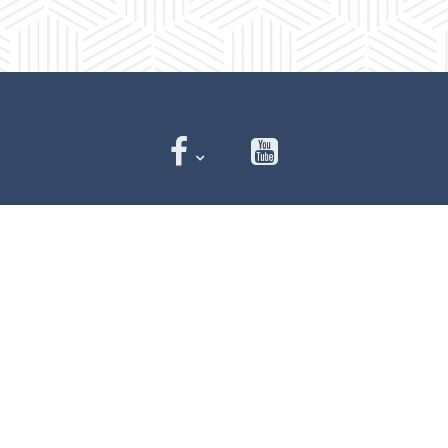
Números de Emergencia
Policía
341 412 2222
Bomberos
341 412 3305
Protección civil
341 412 8080
341 412 3305
Cruz Roja
341 413 4141
Servitel
341 575 2589