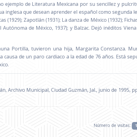
o ejemplo de Literatura Mexicana por su sencillez y pulcrit
gua inglesa que desean aprender el español como segunda l
s (1929); Zapotlán (1931); La danza de México (1932); Fichas
al Autónoma de México, 1937); y Balzac. Dejó inéditos Vien
na Portilla, tuvieron una hija, Margarita Constanza. Mu
 a causa de un paro cardiaco a la edad de 76 años. Está sep
ico.
lán, Archivo Municipal, Ciudad Guzmán, Jal., junio de 1995, pp
Número de visitas: