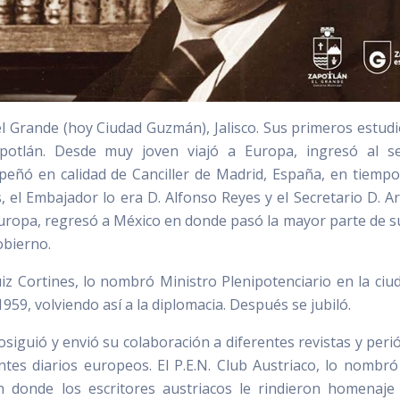
l Grande (hoy Ciudad Guzmán), Jalisco. Sus primeros estudi
apotlán. Desde muy joven viajó a Europa, ingresó al se
peñó en calidad de Canciller de Madrid, España, en tiempo
 el Embajador lo era D. Alfonso Reyes y el Secretario D. A
 Europa, regresó a México en donde pasó la mayor parte de su
obierno.
uiz Cortines, lo nombró Ministro Plenipotenciario en la ciu
959, volviendo así a la diplomacia. Después se jubiló.
rosiguió y envió su colaboración a diferentes revistas y perió
ntes diarios europeos. El P.E.N. Club Austriaco, lo nombró
 donde los escritores austriacos le rindieron homenaj