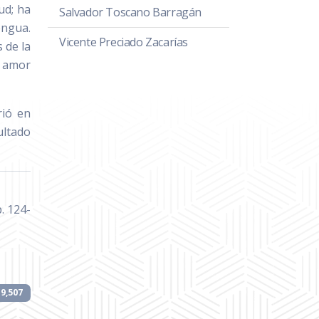
ud; ha
Salvador Toscano Barragán
engua.
Vicente Preciado Zacarías
 de la
a amor
rió en
ultado
. 124-
19,507