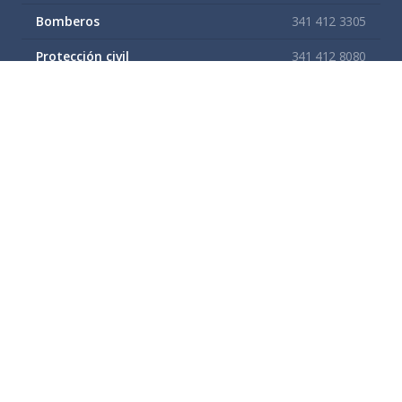
Bomberos
341 412 3305
Protección civil
341 412 8080
341 412 3305
Cruz Roja
341 413 4141
Servitel
341 575 2589
SAPAZA
341 412 4330
341 412 2983
Enlaces de interes
Mapa del sitio
Tramites y Servicios
Contacto
Buzón