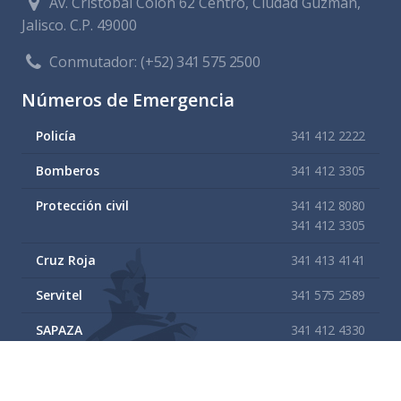
Av. Cristóbal Colón 62 Centro, Ciudad Guzmán,
Jalisco. C.P. 49000
Conmutador:
(+52) 341 575 2500
Números de Emergencia
Policía
341 412 2222
Bomberos
341 412 3305
Protección civil
341 412 8080
341 412 3305
Cruz Roja
341 413 4141
Servitel
341 575 2589
SAPAZA
341 412 4330
341 412 2983
Enlaces de interes