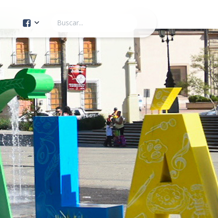
Cuenta Oficial
Construcción de Comunidad
Servicios Públicos
Instituto de la Mujer
Tránsito y Vialidad
Gestión de la Ciudad
Youtube