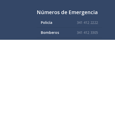
Números de Emergencia
Policía
341 412 2222
Bomberos
341 412 3305
Protección civil
341 412 8080
341 412 3305
Cruz Roja
341 413 4141
Servitel
341 575 2589
SAPAZA
341 412 4330
341 412 2983
nistración 2021 - 2024
Gobierno Municipal de Zapotlán El Grande, Ja