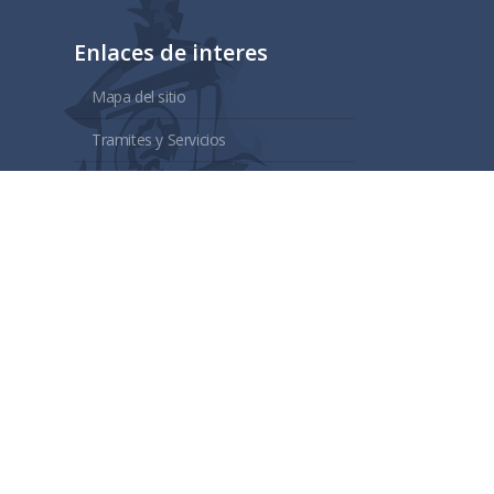
Enlaces de interes
Mapa del sitio
Tramites y Servicios
Contacto
Buzón
Aviso de Confidencialidad
Gubernamental
lisco.