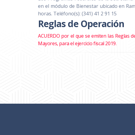
en el módulo de Bienestar ubicado en Ram
horas. Teléfono(s): (341) 41 2 91 15
Reglas de Operación
ACUERDO por el que se emiten las Reglas de
Mayores, para el ejercicio fiscal 2019.