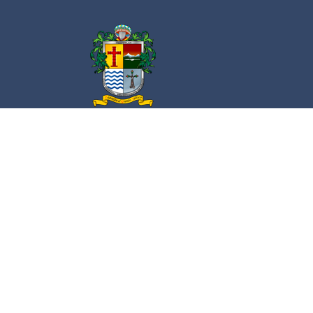
Av. Cristóbal Colón 62 Centro, Ciudad
Guzmán, Jalisco. C.P. 49000
Conmutador:
(+52) 341 575 2500
Admi