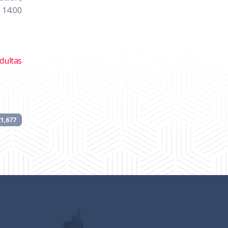
 14:00
dultas
21,677