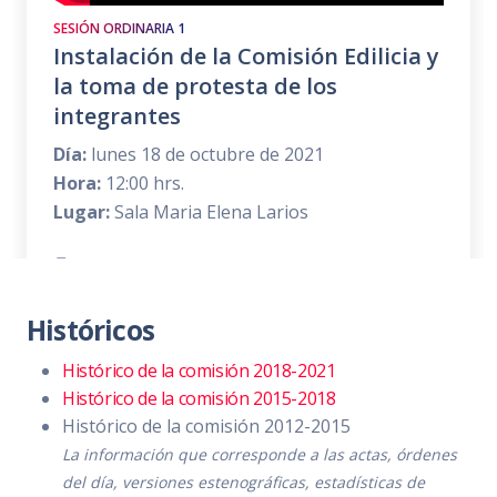
SESIÓN ORDINARIA 1
Instalación de la Comisión Edilicia y
la toma de protesta de los
integrantes
Día:
lunes 18 de octubre de 2021
Hora:
12:00 hrs.
Lugar:
Sala Maria Elena Larios
Convocatoria
PDF
|
DOC
Orden del día
PDF
|
DOC
Históricos
Temas a tratar detallado
PDF
|
DOC
Histórico de la comisión 2018-2021
Histórico de la comisión 2015-2018
Asistencia
PDF
|
DOC
Histórico de la comisión 2012-2015
Sentido de la votación
PDF
|
DOC
La información que corresponde a las actas, órdenes
del día, versiones estenográficas, estadísticas de