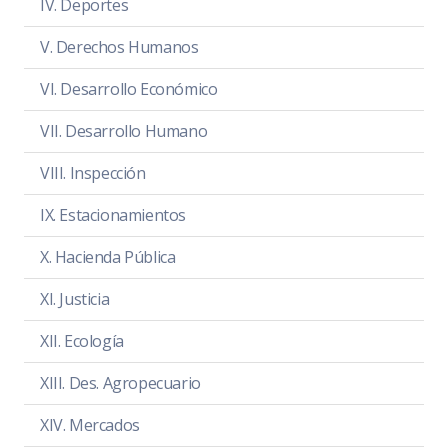
IV. Deportes
Hora:
13:00 hrs.
Lugar:
Sala Maria Elena Larios
V. Derechos Humanos
Convocatoria
PDF
|
DOC
VI. Desarrollo Económico
Orden del día
PDF
|
DOC
VII. Desarrollo Humano
Temas a tratar detallado
PDF
|
DOC
VIII. Inspección
Asistencia
PDF
|
DOC
IX. Estacionamientos
Sentido de la votación
PDF
|
DOC
X. Hacienda Pública
Acta de sesión
PDF
|
DOC
XI. Justicia
XII. Ecología
XIII. Des. Agropecuario
NOTA
En el Periodo Comprendido del 01 al
XIV. Mercados