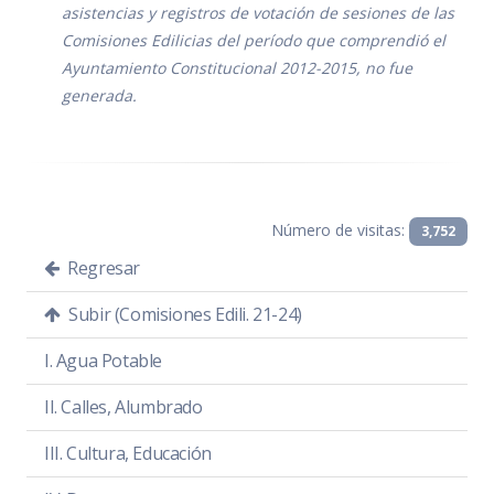
Acta de sesión
PDF
|
DOC
asistencias y registros de votación de sesiones de las
Comisiones Edilicias del período que comprendió el
Ayuntamiento Constitucional 2012-2015, no fue
generada.
Número de visitas:
3,752
Regresar
Subir (Comisiones Edili. 21-24)
SESIÓN ORDINARIA 2
I. Agua Potable
Presentación, Puesta a
Consideración y Aprobación del
II. Calles, Alumbrado
Plan de trabajo de la Comisión
III. Cultura, Educación
Día:
miércoles 10 de noviembre de 2021