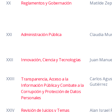
XX
Reglamentos y Gobernación
Matilde Zep
XXI
Administración Pública
Claudia Mu
XXII
Innovación, Ciencia y Tecnologías
Juan Manue
XXIII
Carlos Agus
Transparencia, Acceso a la
Gutiérrez
Información Pública y Combate a la
Corrupción y Protección de Datos
Personales
XXIV
Revisión de Juicios y Temas
Alan Israel 