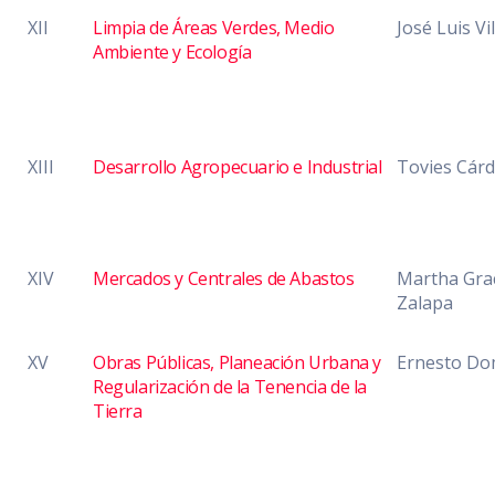
XII
Limpia de Áreas Verdes, Medio
José Luis Vi
Ambiente y Ecología
XIII
Desarrollo Agropecuario e Industrial
Tovies Cárd
XIV
Mercados y Centrales de Abastos
Martha Grac
Zalapa
XV
Obras Públicas, Planeación Urbana y
Ernesto Do
Regularización de la Tenencia de la
Tierra