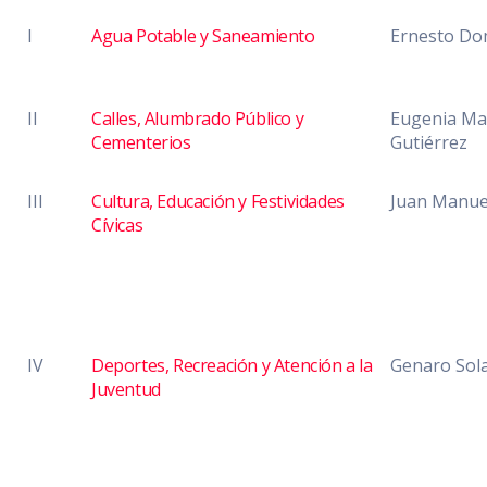
I
Agua Potable y Saneamiento
Ernesto Do
II
Calles, Alumbrado Público y
Eugenia Mar
Cementerios
Gutiérrez
III
Cultura, Educación y Festividades
Juan Manue
Cívicas
IV
Deportes, Recreación y Atención a la
Genaro Sola
Juventud