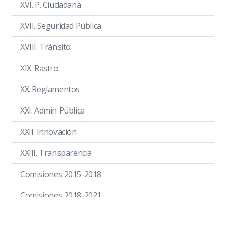
XVI. P. Ciudadana
XVII. Seguridad Pública
XVIII. Tránsito
XIX. Rastro
SESIÓN EXTRAORDINARIA 2
Revisión y aprobación del Plan de
XX. Reglamentos
Trabajo de la Comisión Edilicia
XXI. Admin Pública
Día:
viernes 31 de marzo de 2022
Hora:
16:00 hrs.
XXII. Innovación
Lugar:
Sala de Regidores
XXIII. Transparencia
Convocatoria
PDF
|
DOC
Comisiones 2015-2018
Orden del día
PDF
|
DOC
Comisiones 2018-2021
Temas a tratar detallado
PDF
|
DOC