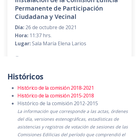
Permanente de Participación
Ciudadana y Vecinal
Día:
26 de octubre de 2021
Hora:
11:37 hrs.
Lugar:
Sala María Elena Larios
Convocatoria
PDF
|
DOC
Orden del día
PDF
|
DOC
Históricos
Temas a tratar detallado
PDF
|
DOC
Histórico de la comisión 2018-2021
Histórico de la comisión 2015-2018
Asistencia
PDF
|
DOC
Histórico de la comisión 2012-2015
Sentido de la votación
PDF
|
DOC
La información que corresponde a las actas, órdenes
del día, versiones estenográficas, estadísticas de
Acta de sesión
PDF
|
DOC
asistencias y registros de votación de sesiones de las
Comisiones Edilicias del período que comprendió el