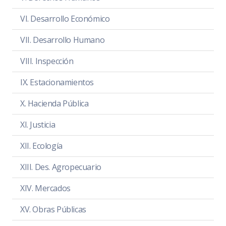
Acta de sesión
PDF
|
DOC
VI. Desarrollo Económico
VII. Desarrollo Humano
NOTA
VIII. Inspección
En el Periodo Comprendido del 01
de Diciembre del 2021 al 28 de
IX. Estacionamientos
febrero de 2022, la Comisión Edilicia
X. Hacienda Pública
Permanente de Participación
Ciudadana y Vecinal, no sesionó.
XI. Justicia
Exposición de motivos
PDF
|
DOC
XII. Ecología
XIII. Des. Agropecuario
XIV. Mercados
XV. Obras Públicas