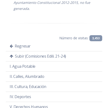
Ayuntamiento Constitucional 2012-2015, no fue
generada.
SESIÓN EXTRAORDINARIA 1
Solicitud de Destitución de la mesa
directiva de la Colonia Valle del Sur
Día:
viernes 11 de noviembre de 2021
Número de visitas:
3,453
Hora:
10:00 hrs.
Regresar
Lugar:
Sala María Elena Larios
Subir (Comisiones Edili. 21-24)
Convocatoria
PDF
|
DOC
I. Agua Potable
Orden del día
PDF
|
DOC
II. Calles, Alumbrado
Temas a tratar detallado
PDF
|
DOC
III. Cultura, Educación
Asistencia
PDF
|
DOC
IV. Deportes
Sentido de la votación
PDF
|
DOC
V. Derechos Humanos