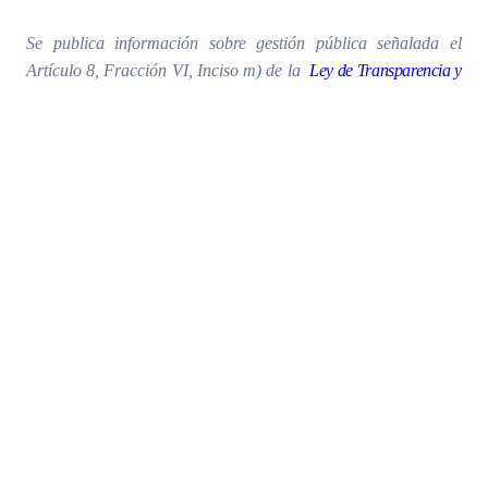
Se publica información sobre gestión pública señalada el
Artículo 8, Fracción VI, Inciso m) de la
Ley de Transparencia y
Acceso a la Información Pública del Estado de Jalisco y sus
Municipios
. Fecha de la última revisión y/o actualización:
miércoles, 01 de noviembre de 2023
Número de visitas:
6,472
Regresar
Subir (Sindicatura)
Avisos de Privacidad
Jurídico Administrativa
Convenios Laborales