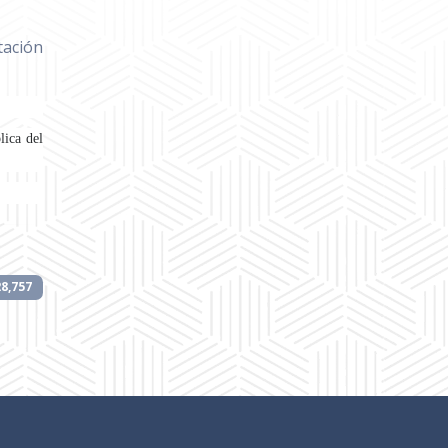
tación
lica del
28,757