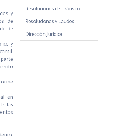
Resoluciones de Tránsito
rdos y
tos de
Resoluciones y Laudos
ado de
Direcciòn Jurídica
lico y
antil,
 parte
miento
nforme
al, en
de las
ientos
iento,