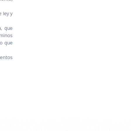
 ley y
a, que
rminos
do que
ientos