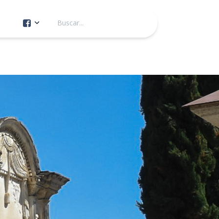
Cuenta Oficial
Construcción de Comunidad
Servicios Públicos
Instituto de la Mujer
Tránsito y Vialidad
Gestión de la Ciudad
Youtube