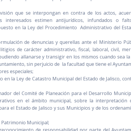
evisión que se interpongan en contra de los actos, acue
os interesados estimen antijurídicos, infundados o fal
puesto en la Ley del Procedimiento Administrativo del Est
rmulación de denuncias y querellas ante el Ministerio Púb
igios de carácter administrativo, fiscal, laboral, civil, merc
 pudiendo allanarse y transigir en los mismos cuando sea la
ntamiento, sin perjuicio de la facultad que tiene el Ayunta
res especiales;
to en la Ley de Catastro Municipal del Estado de Jalisco, co
inador del Comité de Planeación para el Desarrollo Municip
ativos en el ámbito municipal, sobre la interpretación 
para el Estado de Jalisco y sus Municipios y de los ordenam
y Patrimonio Municipal;
 reconocimiento de responsabilidad por parte del Ayuntam