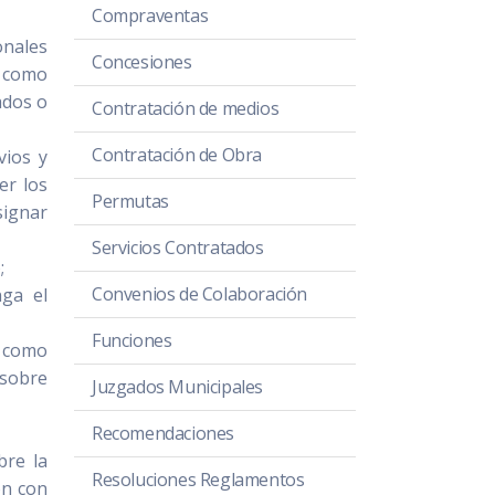
Compraventas
onales
Concesiones
í como
ados o
Contratación de medios
Contratación de Obra
vios y
er los
Permutas
signar
Servicios Contratados
o;
Convenios de Colaboración
nga el
Funciones
í como
 sobre
Juzgados Municipales
Recomendaciones
bre la
Resoluciones Reglamentos
ón con