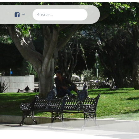
Cuenta Oficial
Construcción de Comunidad
Servicios Públicos
Instituto de la Mujer
Tránsito y Vialidad
Gestión de la Ciudad
Youtube