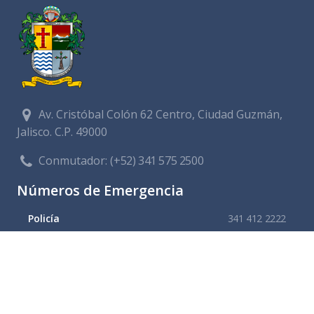
Av. Cristóbal Colón 62 Centro, Ciudad Guzmán,
Jalisco. C.P. 49000
Conmutador:
(+52) 341 575 2500
Números de Emergencia
Policía
341 412 2222
Bomberos
341 412 3305
Protección civil
341 412 8080
341 412 3305