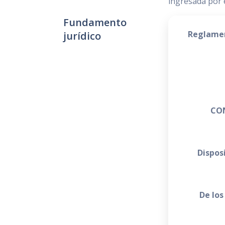
ingresada por e
Fundamento
Reglament
jurídico
CO
Dispos
De los