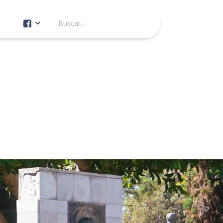
Cuenta Oficial
Construcción de Comunidad
Servicios Públicos
Instituto de la Mujer
Tránsito y Vialidad
Gestión de la Ciudad
Youtube