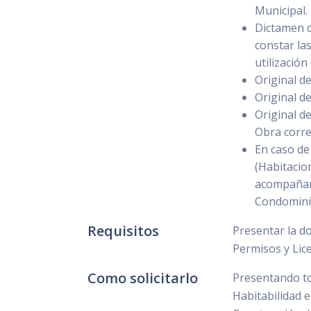
Municipal.
Dictamen d
constar las
utilización
Original d
Original d
Original d
Obra corr
En caso de
(Habitacio
acompañará
Condomini
Requisitos
Presentar la do
Permisos y Lic
Como solicitarlo
Presentando to
Habitabilidad e