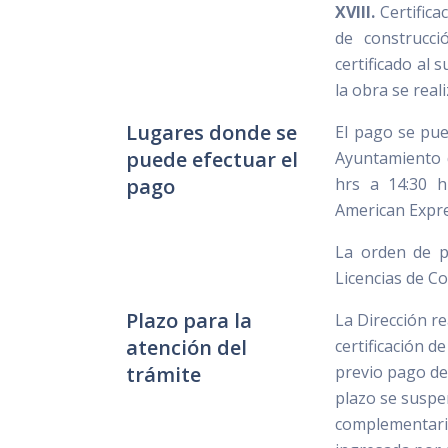
XVIII.
Certifica
de construcci
certificado al 
la obra se rea
Lugares donde se
El pago se pue
puede efectuar el
Ayuntamiento d
pago
hrs a 14:30 h
American Expre
La orden de p
Licencias de Co
Plazo para la
La Dirección r
atención del
certificación d
trámite
previo pago de
plazo se suspe
complementaria