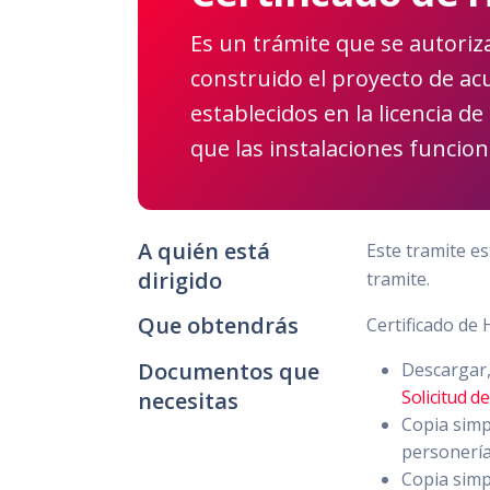
Es un trámite que se autoriza
construido el proyecto de ac
establecidos en la licencia d
que las instalaciones funci
A quién está
Este tramite es
dirigido
tramite.
Que obtendrás
Certificado de 
Documentos que
Descargar, 
Solicitud d
necesitas
Copia simpl
personería
Copia simp