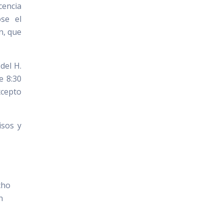
cencia
se el
n, que
del H.
e 8:30
xcepto
isos y
cho
n