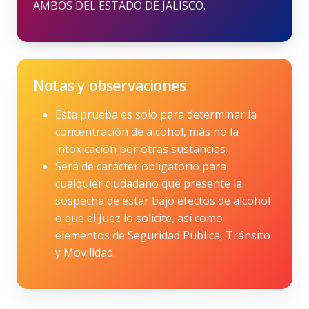
AMBOS DEL ESTADO DE JALISCO.
Notas y observaciones
Esta prueba es solo para determinar la
concentración de alcohol, más no la
intoxicación por otras sustancias.
Será de carácter obligatorio para
cualquier ciudadano que presente la
sospecha de estar bajo efectos de alcohol
o que el Juez lo solicite, así como
elementos de Seguridad Publica, Tránsito
y Movilidad.