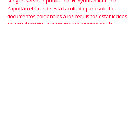
Ningún servidor público del H. Ayuntamiento de
Zapotlán el Grande está facultado para solicitar
documentos adicionales a los requisitos establecidos
en este formato, ni para requerir pagos por la
realización del servicio, distintos al costo oficial
establecido.
Reporte cualquier anomalía a:
Contraloria Municipal
UBICADA EN
1ro de Mayo # 126 (Plaza del Río) locales 19
y 20
Horario de lunes a viernes de 8:30 a 15:00
horas
Teléfono:
341 412 8870