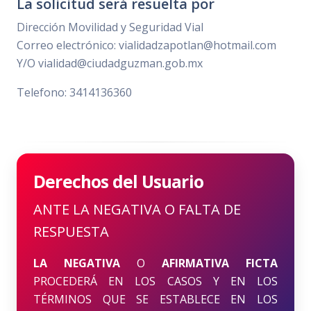
La solicitud será resuelta por
Dirección Movilidad y Seguridad Vial
Correo electrónico: vialidadzapotlan@hotmail.com
Y/O vialidad@ciudadguzman.gob.mx
Telefono: 3414136360
Derechos del Usuario
ANTE LA NEGATIVA O FALTA DE
RESPUESTA
LA NEGATIVA
O
AFIRMATIVA FICTA
PROCEDERÁ EN LOS CASOS Y EN LOS
TÉRMINOS QUE SE ESTABLECE EN LOS