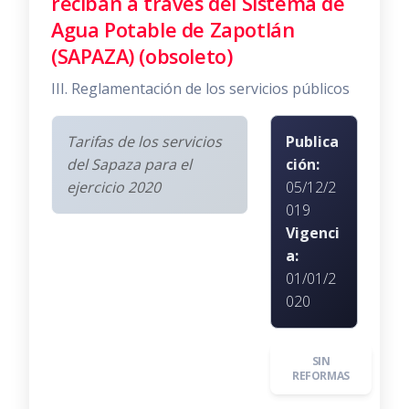
reciban a través del Sistema de
Agua Potable de Zapotlán
(SAPAZA) (obsoleto)
III. Reglamentación de los servicios públicos
Tarifas de los servicios
Publica
del Sapaza para el
ción:
ejercicio 2020
05/12/2
019
Vigenci
a:
01/01/2
020
SIN
REFORMAS