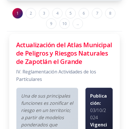
1
2
3
4
5
6
7
8
9
10
...
Actualización del Atlas Municipal
de Peligros y Riesgos Naturales
de Zapotlán el Grande
IV. Reglamentación Actividades de los
Partículares
Una de sus principales
Publica
funciones es zonificar el
ción:
riesgo en un territorio;
03/10/2
a partir de modelos
024
ponderados que
Vigenci