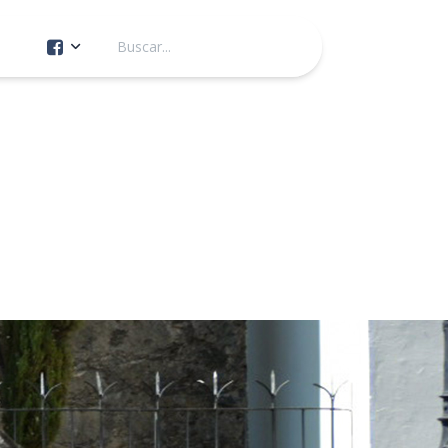
Cuenta Oficial
Construcción de Comunidad
Servicios Públicos
Instituto de la Mujer
Tránsito y Vialidad
Gestión de la Ciudad
Youtube