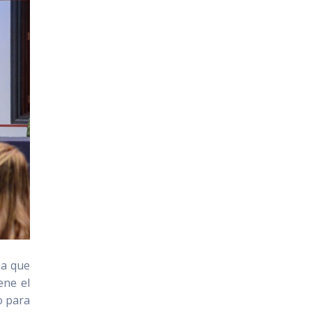
za que
ene el
o para