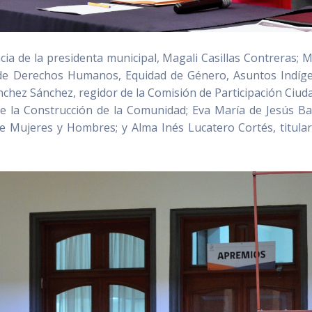
ia de la presidenta municipal, Magali Casillas Contreras; M
 de Derechos Humanos, Equidad de Género, Asuntos Indíg
nchez Sánchez, regidor de la Comisión de Participación Ciud
de la Construcción de la Comunidad; Eva María de Jesús Ba
re Mujeres y Hombres; y Alma Inés Lucatero Cortés, titular