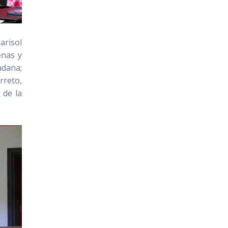
arisol
enas y
adana;
rreto,
 de la