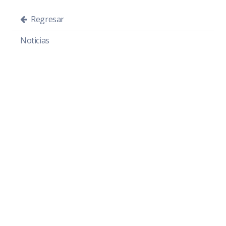
Regresar
Noticias
Recientes
Visitadas
Noticias recientes
Convocatoria Premio Municipal a la Juventud 2026
Convocatoria Ayuntamiento Juvenil 2026
Sigue Magali Casillas fortaleciendo la base
trabajadora del gobierno municipal
Entrega Magali Casillas renovación de calle
Enfermería